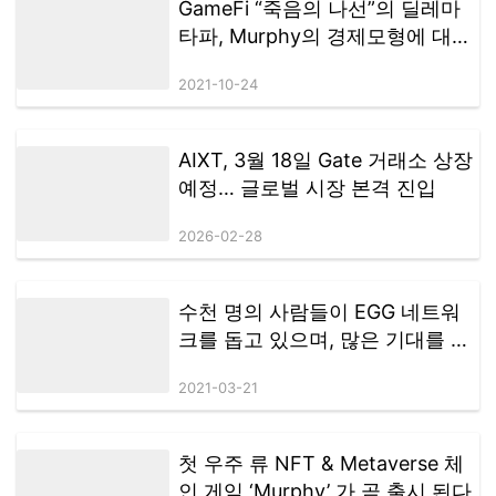
GameFi “죽음의 나선”의 딜레마
타파, Murphy의 경제모형에 대한
간략한 분석
2021-10-24
AIXT, 3월 18일 Gate 거래소 상장
예정… 글로벌 시장 본격 진입
2026-02-28
수천 명의 사람들이 EGG 네트워
크를 돕고 있으며, 많은 기대를 모
았던 New-DeFi Autonomous
2021-03-21
Consensus Forum이 하이커 우에
서 종료됩니다.
첫 우주 류 NFT & Metaverse 체
인 게임 ‘Murphy’ 가 곧 출시 된다