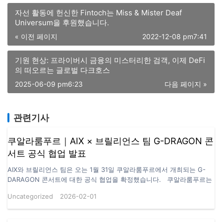
자선 활동에 헌신한 Fintoch는 Miss & Mister Deaf
Universum을 후원했습니다.
« 이전 페이지
2022-12-08 pm7:41
기원 현상: 프라이버시 금융의 미스터리한 검객, 이제 DeFi
의 떠오르는 글로벌 다크호스
2025-06-09 pm6:23
다음 페이지 »
관련기사
쿠알라룸푸르｜AIX × 브릴리언스 팀 G-DRAGON 콘
서트 공식 협업 발표
AIX와 브릴리언스 팀은 오는 1월 31일 쿠알라룸푸르에서 개최되는 G-
DARAGON 콘서트에 대한 공식 협업을 확정했습니다. 쿠알라룸푸르는
동남아시아를 대표하는 공연 및 콘텐츠 유통 거점으로,높은 지역 확산력
Uncategorized
2026-02-01
과 글로벌 문화 영향력을 동시에 갖춘 도시입니다. 여기에 G-DRAGON
의 국제적인 아티스트 영향력이 더해지며,이번 협업은 AIX가 해외 인지
도 확대와 글로벌 전략을 본격화하는 주요 계기로 평가되고 있습니다.