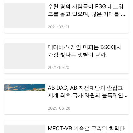
브릴리언스 팀은 AIX를 핵심 전략 파트너로 공식 편입했으며,양측은 자
수천 명의 사람들이 EGG 네트워
원 배분, 실행 속도, 중장기 목표 전반에 걸쳐 안정적인 협업 구조를 구축
크를 돕고 있으며, 많은 기대를 모
해 왔습니다. 또한 지난 1년간 AIX의 성장과 확장 과정에서 지속적으로
았던 New-DeFi Autonomous
기여해 온 팀 리더 및 주요 협력 파트너들에게 공식적인 감사의 뜻을…
2021-03-21
Consensus Forum이 하이커 우에
서 종료됩니다.
메타버스 게임 머피는 BSC에서
가장 빛나는 샛별이 될까.
2021-10-20
AB DAO, AB 자선재단과 손잡고
세계 최초 국가 차원의 블록체인
테마 리조트 설립
2025-06-28
MECT-VR 기술로 구축된 최첨단