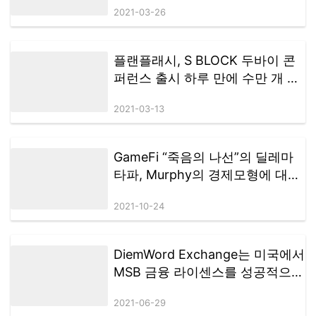
2021-03-26
플랜플래시, S BLOCK 두바이 콘
퍼런스 출시 하루 만에 수만 개 노
드 대여 달성
2021-03-13
GameFi “죽음의 나선”의 딜레마
타파, Murphy의 경제모형에 대한
간략한 분석
2021-10-24
DiemWord Exchange는 미국에서
MSB 금융 라이센스를 성공적으로
획득했으며 새로운 라운드의 글로
2021-06-29
벌 배포가 곧 시작됩니다.