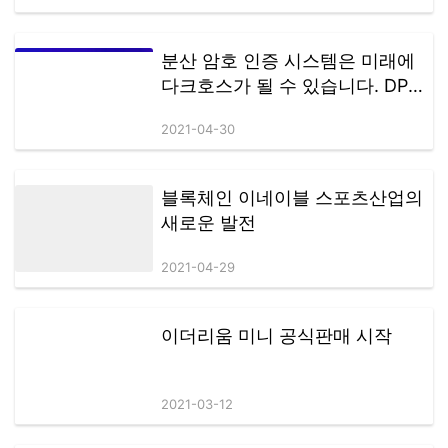
의 국제적인 아티스트 영향력이 더해지며,이번 협업은 AIX가 해외 인지
도 확대와 글로벌 전략을 본격화하는 주요 계기로 평가되고 있습니다.
브릴리언스 팀은 AIX를 핵심 전략 파트너로 공식 편입했으며,양측은 자
분산 암호 인증 시스템은 미래에
원 배분, 실행 속도, 중장기 목표 전반에 걸쳐 안정적인 협업 구조를 구축
다크호스가 될 수 있습니다. DPAS
해 왔습니다. 또한 지난 1년간 AIX의 성장과 확장 과정에서 지속적으로
세계 최초의 새로운 물결을 안내
기여해 온 팀 리더 및 주요 협력 파트너들에게 공식적인 감사의 뜻을…
2021-04-30
합니다
블록체인 이네이블 스포츠산업의
새로운 발전
2021-04-29
이더리움 미니 공식판매 시작
2021-03-12