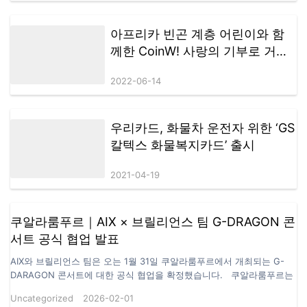
아프리카 빈곤 계층 어린이와 함
께한 CoinW! 사랑의 기부로 거래
소의 책임감을 보여주다_
2022-06-14
우리카드, 화물차 운전자 위한 ‘GS
칼텍스 화물복지카드’ 출시
2021-04-19
쿠알라룸푸르｜AIX × 브릴리언스 팀 G-DRAGON 콘
서트 공식 협업 발표
AIX와 브릴리언스 팀은 오는 1월 31일 쿠알라룸푸르에서 개최되는 G-
DARAGON 콘서트에 대한 공식 협업을 확정했습니다. 쿠알라룸푸르는
동남아시아를 대표하는 공연 및 콘텐츠 유통 거점으로,높은 지역 확산력
Uncategorized
2026-02-01
과 글로벌 문화 영향력을 동시에 갖춘 도시입니다. 여기에 G-DRAGON