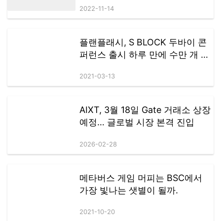
2022-11-14
할 계획이다.
플랜플래시, S BLOCK 두바이 콘
퍼런스 출시 하루 만에 수만 개 노
드 대여 달성
2021-03-13
AIXT, 3월 18일 Gate 거래소 상장
예정… 글로벌 시장 본격 진입
2026-02-28
메타버스 게임 머피는 BSC에서
가장 빛나는 샛별이 될까.
2021-10-20