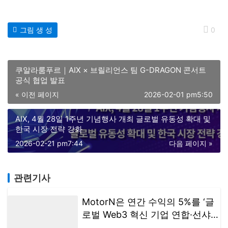
그림 생 성
0
쿠알라룸푸르｜AIX × 브릴리언스 팀 G-DRAGON 콘서트
공식 협업 발표
« 이전 페이지
2026-02-01 pm5:50
AIX, 4월 28일 1주년 기념행사 개최 글로벌 유동성 확대 및
한국 시장 전략 강화
2026-02-21 pm7:44
다음 페이지 »
관련기사
MotorN은 연간 수익의 5%를 ‘글
로벌 Web3 혁신 기업 연합·선샤인
액션 플랜’을 지원하기 위해 할당