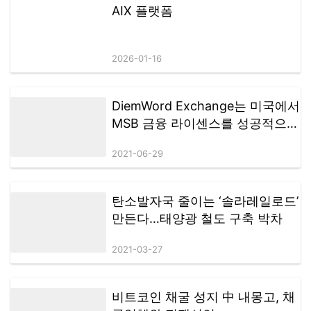
부 결정이 우선’, 김태림 공동가이드라인제정위원회 기초안소위원장(법
무법인 비전 변호사)의 ‘코인마켓 거래소 공동 가이드라인 기초안’을 각
각 발표한다. 제3부 지정토론에서는 가이드라인제정위원회 자문위원으
로 참여…
AIX 플랫폼
2026-01-16
DiemWord Exchange는 미국에서
MSB 금융 라이센스를 성공적으로
획득했으며 새로운 라운드의 글로
2021-06-29
벌 배포가 곧 시작됩니다.
탄소발자국 줄이는 ‘솔라레일로드’
만든다…태양광 철도 구축 박차
2021-03-27