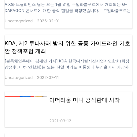
쿠알라룸푸르｜AIX × 브릴리언스 팀 G-DRAGON 콘
서트 공식 협업 발표
AIX와 브릴리언스 팀은 오는 1월 31일 쿠알라룸푸르에서 개최되는 G-
DARAGON 콘서트에 대한 공식 협업을 확정했습니다. 쿠알라룸푸르는
동남아시아를 대표하는 공연 및 콘텐츠 유통 거점으로,높은 지역 확산력
Uncategorized
2026-02-01
과 글로벌 문화 영향력을 동시에 갖춘 도시입니다. 여기에 G-DRAGON
의 국제적인 아티스트 영향력이 더해지며,이번 협업은 AIX가 해외 인지
도 확대와 글로벌 전략을 본격화하는 주요 계기로 평가되고 있습니다.
브릴리언스 팀은 AIX를 핵심 전략 파트너로 공식 편입했으며,양측은 자
KDA, 제2 루나사태 방지 위한 공동 가이드라인 기초
원 배분, 실행 속도, 중장기 목표 전반에 걸쳐 안정적인 협업 구조를 구축
안 정책포럼 개최
해 왔습니다. 또한 지난 1년간 AIX의 성장과 확장 과정에서 지속적으로
기여해 온 팀 리더 및 주요 협력 파트너들에게 공식적인 감사의 뜻을…
[블록체인투데이 김재민 기자] KDA 한국디지털자산사업자연합회(회장
강성후, 이하 연합회)는 오는 14일 여의도 이룸센터 누리홀에서 가상자
산공동가이드라인제정위원회(이하 위원회) 주관으로 투자자 보호 및 시
Uncategorized
2022-07-11
장 건전화를 통해 ‘제2의 루나사태 방지를 위한 공동 가이드라인 기초안
정책포럼’을 개최한다고 11일 밝혔다. 이번 포럼은 3부로 나누어 진행하
게 된다. 제1부 개회식에서는 위원회 참여 거래소들의 공동 가이드라인
채택, 강성후 연합회장의 개회사, 가이드라인제정위원회 자문위원으로
이더리움 미니 공식판매 시작
참여 중인 김형중 한국핀테크학회장의 환영사, 윤창현 국회의원(국민의
힘 가상자산특위 위원장)의 축사가 이어진다. 제2부 주제발표에서는 강
성후 한국디지털자산사업자연합회장이 ‘가상자산 시장 안정은 증권성 여
2021-03-12