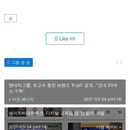
al
Like
(0)
그림 생 성
0
현대차그룹, 초고속 충전 브랜드 ‘E–pit’ 공개…”연내 20개
소 구축”
« 이전 페이지
2021-03-24 pm1:18
에이치비네트웍크, 디지털 교육용 앱 ‘샘빌더’ 개발
2021-03-24 pm1:19
다음 페이지 »