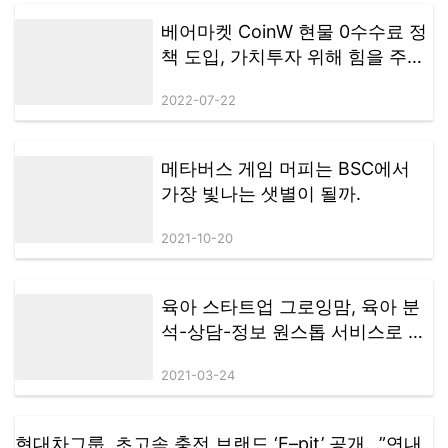
베어마켓 CoinW 현물 0수수료 정
책 도입, 가치투자 위해 힘을 주었
다.
2022-07-22
메타버스 게임 머피는 BSC에서
가장 빛나는 샛별이 될까.
2021-10-20
육아 스타트업 그로잉맘, 육아 분
석-상담-정보 원스톱 서비스로 새
단장
2021-03-24
현대차그룹, 초고속 충전 브랜드 ‘E–pit’ 공개…”연내