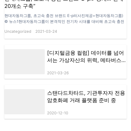
20개소 구축”
현대자동차그룹, 초고속 충전 브랜드 E-pit(사진제공=현대자동차그룹)
© 뉴스1현대자동차그룹이 본격적인 전기차 시대를 대비해 초고속 충전
브랜드를 공개하고 초고속 충전 인프라 구축에 나선다. 현대차그룹은 23
Uncategorized
2021-03-24
일 초고속 충전인프라 20개소 120기 구축을 시작으로 충전 생태계 플랫
폼 육성계획 등 미래 충전 비전을 제시하는 신규 브랜드 ‘E-pit'(이-피트)
를 공개한다고 밝혔다. E-pit는 모터스포츠 레이싱의 피트 스톱(Pit
stop)에서 영감받았다. 전기차를 위한 피트 스톱을 지향하고, 충전과 연
[디지털금융 컬럼] 데이터를 넘어
관된 모든 서비스를 쉽고 빠르게 제공한다. 앞으로 고객의 일상과 시간을
서는 가상자산의 위력, 메타버스
의미 있게 만드는 충전 플랫폼으로 진화한다는 계획이다. E-pit 충전소는
가 보여주고 있어
2021년 4월 중순에 전국 12개 고속도로 휴게소(72기)에서 개소할 계획
2021-03-26
이다. 도심 내 주요 거점에도 충전소 8개소(48기)를 순차적으로…
스탠다드차타드, 기관투자자 전용
암호화폐 거래 플랫폼 준비 중
2020-12-10