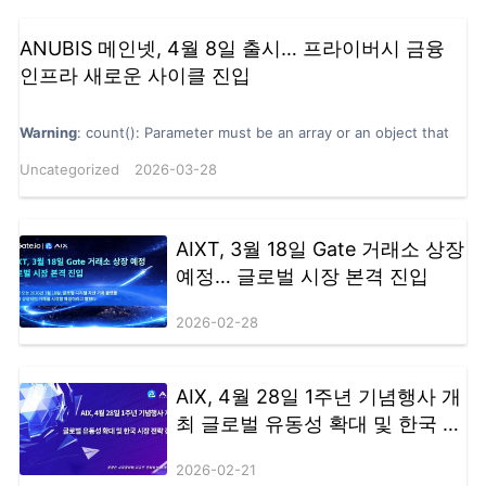
조정과 관련하여 공식 발표하는 내용입니다. 청산절차 본 로펌의 확인
에 따르면, ENG/ENGC 관련 상장 법인은 관련 법령에 따라 이미 청산
ANUBIS 메인넷, 4월 8일 출시… 프라이버시 금융
절차에 들어갔습니다. 관련 법규에 따라, 본 청산에는 12개월의 법정 관
인프라 새로운 사이클 진입
찰 기간이 적용됩니다. 이 기간 동안 권리자가 이의를 제기하거나 권리
를 주장하거나 법적 소송을 제기하지 않을 경우, 청산 절차는 법에 따라
진행 및 완료됩니다. 자산 및 지분 이전 청산 절차가 법적으로…
Warning
: count(): Parameter must be an array or an object that
implements Countable in
Uncategorized
2026-03-28
/www/wwwroot/cointelegrath.com/wp-includes/formatting.php
on line
3388
AIXT, 3월 18일 Gate 거래소 상장
예정… 글로벌 시장 본격 진입
2026-02-28
AIX, 4월 28일 1주년 기념행사 개
최 글로벌 유동성 확대 및 한국 시
장 전략 강화
2026-02-21