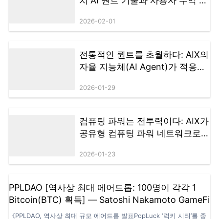
치 AI 퀀트 기술과 사용자 수익 공
업 구조를 구축해 왔습니다. 또한 지난 1년간 AIX의 성장과 확장 과정에
유로 디지털 자산 생태계 재편
서 지속적으로 기여해 온 팀 리더 및 주요 협력 파트너들에게 공식적인
2026-02-01
감사의 뜻을…
전통적인 퀀트를 초월하다: AIX의
자율 지능체(AI Agent)가 적응형
거래 전략을 구현하는 방법
2026-01-29
컴퓨팅 파워는 전투력이다: AIX가
공유형 컴퓨팅 파워 네트워크로
구축하는 저지연·고탄력 거래 인
2026-01-23
프라
PPLDAO [역사상 최대 에어드롭: 100명이 각각 1
Bitcoin(BTC) 획득] — Satoshi Nakamoto GameFi
《PPLDAO, 역사상 최대 규모 에어드롭 발표PopLuck ‘럭키 시티’를 중