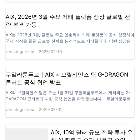
AIX, 2026년 3월 주요 거래 플랫폼 상장 글로벌 전
략 본격 가동
AIX는 2026년 3월, 글로벌 주요 암호화폐 거래 플랫폼에 공식 상장하며
국제 시장을 향한 글로벌 전략을 본격적으로 시작합니다. 이번 상장은
단순한 플랫폼 등록을 넘어,AIX가 글로벌 자본 시장과의 연결을 확대하
Uncategorized
2026-02-10
고국제 무대에서의 전략적 포지션을 본격적으로 구축하는중요한 전환
점이 될 것입니다.이를 통해 AIX는 세계 수준의 유동성 환경 속에서전
세계 투자자들과 함께 새로운 가치 성장의 흐름을 만들어 나갈 예정입
니다. AIX 생태계 확장, 세 가지 핵심 방향 1. 커뮤니티 신뢰 강화 및 토
쿠알라룸푸르｜AIX × 브릴리언스 팀 G-DRAGON
큰 유동성 확대토큰 구조를 지속적으로 고도화하고 시장 유동성을 강화
콘서트 공식 협업 발표
하여,AIXT가 다양한 거래 환경에서도안정적으로 작동할 수 있는 기반을
마련합니다. 2. ‘AIX 퀀트 & 컴퓨팅 파워 기반’ 커뮤니티…
AIX와 브릴리언스 팀은 오는 1월 31일 쿠알라룸푸르에서 개최되는 G-
DARAGON 콘서트에 대한 공식 협업을 확정했습니다. 쿠알라룸푸르
는 동남아시아를 대표하는 공연 및 콘텐츠 유통 거점으로,높은 지역 확
Uncategorized
2026-02-01
산력과 글로벌 문화 영향력을 동시에 갖춘 도시입니다. 여기에 G-
DRAGON의 국제적인 아티스트 영향력이 더해지며,이번 협업은 AIX가
해외 인지도 확대와 글로벌 전략을 본격화하는 주요 계기로 평가되고
있습니다. 브릴리언스 팀은 AIX를 핵심 전략 파트너로 공식 편입했으
AIX, 10억 달러 규모 전략 투자 유
며,양측은 자원 배분, 실행 속도, 중장기 목표 전반에 걸쳐 안정적인 협