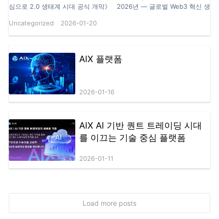
심으로 2.0 생태계 시대 공식 개막》 2026년 — 글로벌 Web3 혁신 생
태계 PPLDAO는 프로젝트 역사상 최대 규모의 PPL 에어드롭이 곧 시작
Uncategorized
2026-01-20
될 예정임을 공식 발표하며, PPLDAO 2.0 생태계 시대의 전면적인 개막
을 선언했다.이번 2.0 시대는 신규 플래그십 플랫폼 **PopLuck – ‘드
림 럭키 시티(Dream Lucky City)’**를 중심으로, 엔터테인먼트·공정성·
보상·실질적 가치가 융합된 새로운 온체인 시대를 본격적으로 열게 된
AIX 플랫폼
다. Satoshi Nakamoto Game 1.0의 초기 사용자 유입 단계부터, 전
면 업그레이드된 1.1 버전과 생태계 구축에 이르기까지, 수백 일간의 커
뮤니티와의 동행·최적화·확장을 거쳐 PPLDAO는 마침내 2.0 생태계 단
2026-01-16
계로 공식 진입했다. 이는 엔터테인먼트, 공정성, 기회, 행운, 실질적 가
치를 핵심으로 하는 새로운 Web3 엔터테인먼트 경제의 출발점이다.
1.0에서 1.1까지: PPLDAO의 성장과 진화 PPLDAO는 2025년 Satoshi
Nakamoto Game 1.0을 통해 첫 번째 불꽃을 지피며, 전 세계 사용자들
AIX AI 기반 퀀트 트레이딩 시대
을 성공적으로 Web3 세계로 유입시켰다. 누구나 쉽게 참여할 수 있
를 이끄는 기술 중심 플랫폼
는 Tap-to-Earn 방식은 빠른 사용자 성장 기반을 구축했으며, 생태
계 전체의 첫 번째 진입 관문 역할을 했다. 1.0 단계에서 누적 사용자 수
2026-01-11
는 200만 명, 월간 활성 사용자(MAU)는 50만 명에 달했으며, 커뮤니티
는 16개 국가 및 지역으로 확장되었다. 또한 Asia Blockchain Alliance,
Global Web3 Innovation Forum, Singapore Digital Asset
Association 등 기관으로부터 추천과 주목을 받으며, 글로벌 커뮤니
티 기반을 탄탄히 다졌다. 1.1 — 경험 업그레이드, 가치 확장, 생태
Load more posts
계 완성 사용자 규모가 빠르게 확대됨에 따라, PPLDAO는 1.1 단계에