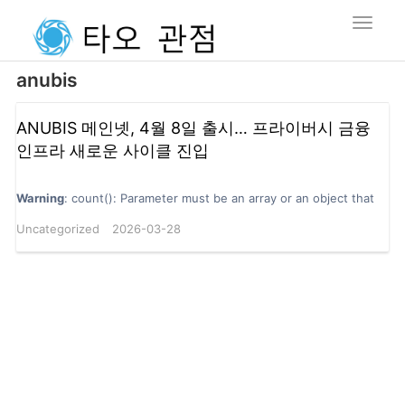
anubis
ANUBIS 메인넷, 4월 8일 출시… 프라이버시 금융
인프라 새로운 사이클 진입
Warning
: count(): Parameter must be an array or an object that
implements Countable in
Uncategorized
2026-03-28
/www/wwwroot/cointelegrath.com/wp-includes/formatting.php
on line
3388